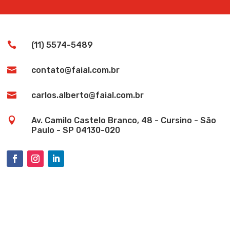

(11) 5574-5489

contato@faial.com.br

carlos.alberto@faial.com.br

Av. Camilo Castelo Branco, 48 - Cursino - São
Paulo - SP 04130-020