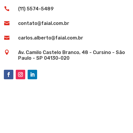

(11) 5574-5489

contato@faial.com.br

carlos.alberto@faial.com.br

Av. Camilo Castelo Branco, 48 - Cursino - São
Paulo - SP 04130-020