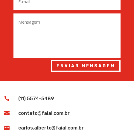
ENVIAR MENSAGEM

(11) 5574-5489

contato@faial.com.br

carlos.alberto@faial.com.br