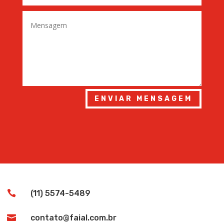
ENVIAR MENSAGEM

(11) 5574-5489

contato@faial.com.br